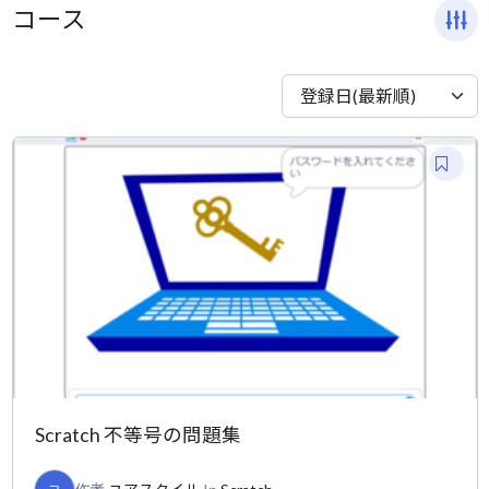
コ
ナ
コース
ン
ビ
テ
ゲ
ン
ー
登録日(最新順)
ツ
シ
へ
ョ
ス
ン
キ
に
ッ
移
プ
動
Scratch 不等号の問題集