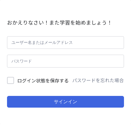
コ
ナ
ン
ビ
テ
ゲ
ン
ー
おかえりなさい！また学習を始めましょう！
ツ
シ
へ
ョ
ス
ン
キ
に
ッ
移
プ
動
パスワードを忘れた場合
ログイン状態を保存する
サインイン