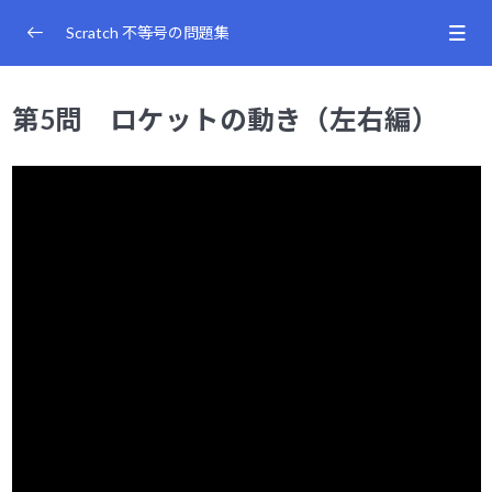
コ
ナ
ン
ビ
Scratch 不等号の問題集
テ
ゲ
ン
ー
第1問 パスワードチェック
0/2
ツ
シ
第5問 ロケットの動き（左右編）
へ
ョ
第2問 星を探して
ス
ン
0/2
キ
に
ッ
移
第3問 星か宝石を探して
0/2
プ
動
第4問 星と宝石とプレゼントを探して
0/3
第5問 ロケットの動き（左右編）
0/2
見本とヒント
【答え】ロケットの動き
第6問 ロケットの動き（上下左右編）
0/2