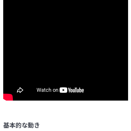
第7問 風船割り
0/2
第8問 恐竜の好きな数字
0/2
基本的な動き