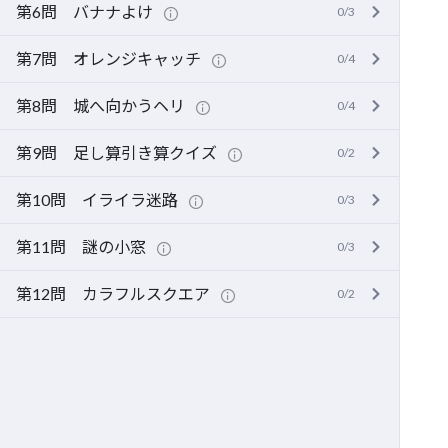
第6問 バナナよけ
0/3
第7問 オレンジキャッチ
0/4
第8問 城へ向かうヘリ
0/4
第9問 足し算引き算クイズ
0/2
第10問 イライラ迷路
0/3
第11問 謎の小窓
0/3
第12問 カラフルスクエア
0/2