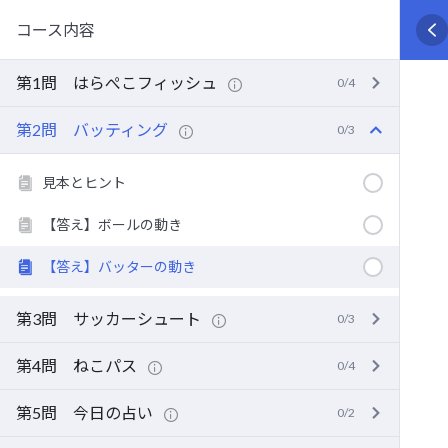
コ
ナ
コース内容
ン
ビ
テ
ゲ
第1問 はらぺこフィッシュ
ン
ー
0/4
ツ
シ
第2問 バッティング
へ
ョ
0/3
ス
ン
キ
に
見本とヒント
ッ
移
【答え】ボールの動き
プ
動
【答え】バッターの動き
第3問 サッカーシュート
0/3
第4問 ねこパス
0/4
第5問 今日の占い
0/2