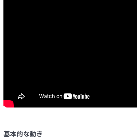
第6問 バナナよけ
0/3
第7問 オレンジキャッチ
0/4
第8問 城へ向かうヘリ
0/4
第9問 足し算引き算クイズ
0/2
第10問 イライラ迷路
0/3
第11問 謎の小窓
0/3
第12問 カラフルスクエア
0/2
基本的な動き