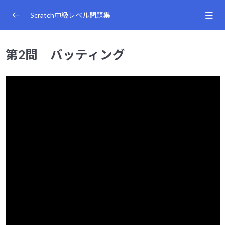
コ
ナ
ン
ビ
Scratch中級レベル問題集
テ
ゲ
ン
ー
第1問 はらぺこフィッシュ
0/4
ツ
シ
第2問 バッティング
へ
ョ
第2問 バッティング
ス
ン
0/3
キ
に
ッ
移
見本とヒント
プ
動
【答え】ボールの動き
【答え】バッターの動き
第3問 サッカーシュート
0/3
第4問 ねこパス
0/4
第5問 今日の占い
0/2