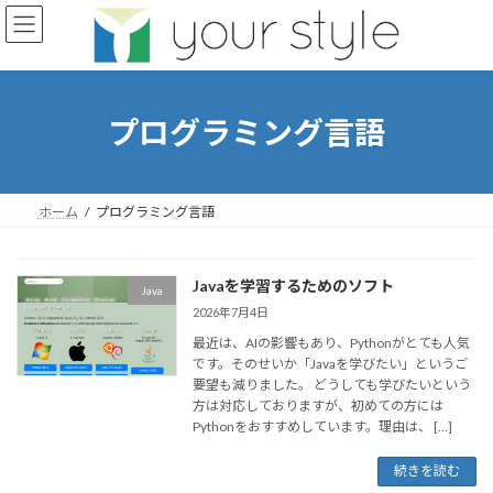
コ
ナ
ン
ビ
テ
ゲ
ン
ー
ツ
シ
へ
ョ
プログラミング言語
ス
ン
キ
に
ッ
移
プ
動
ホーム
プログラミング言語
Javaを学習するためのソフト
Java
2026年7月4日
最近は、AIの影響もあり、Pythonがとても人気
です。そのせいか「Javaを学びたい」というご
要望も減りました。 どうしても学びたいという
方は対応しておりますが、初めての方には
Pythonをおすすめしています。理由は、 […]
続きを読む