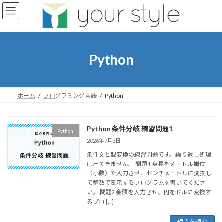
コ
ナ
ン
ビ
テ
ゲ
ン
ー
ツ
シ
へ
ョ
Python
ス
ン
キ
に
ッ
移
プ
動
ホーム
プログラミング言語
Python
Python 条件分岐 練習問題1
Python
2026年7月3日
条件文と型変換の練習問題です。繰り返し処理
は出てきません。 問題1 身長をメートル単位
（小数）で入力させ、センチメートルに変換し
て整数で表示するプログラムを書いてくださ
い。 問題2 金額を入力させ、円をドルに変換す
るプロ […]
続きを読む