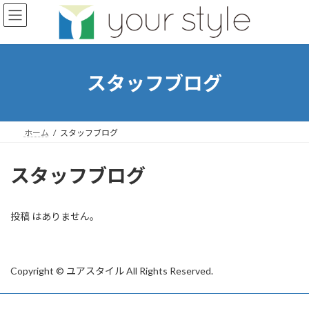
コ
ナ
ン
ビ
テ
ゲ
ン
ー
ツ
シ
へ
ョ
スタッフブログ
ス
ン
キ
に
ッ
移
プ
動
ホーム
スタッフブログ
スタッフブログ
投稿 はありません。
Copyright © ユアスタイル All Rights Reserved.